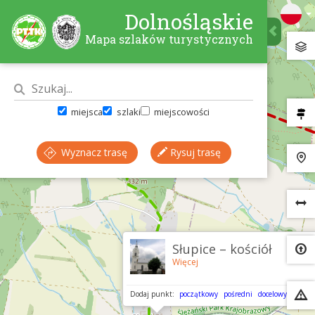
Dolnośląskie
Mapa szlaków turystycznych
miejsca
szlaki
miejscowości
Wyznacz trasę
Rysuj trasę
×
Słupice – kościół
Więcej
Dodaj punkt:
początkowy
pośredni
docelowy