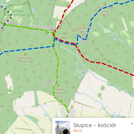
×
Słupice – kościół
More