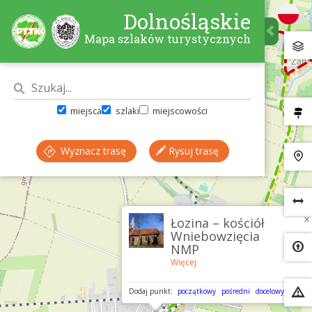
Dolnośląskie
Mapa szlaków turystycznych
miejsca
szlaki
miejscowości
Wyznacz trasę
Rysuj trasę
×
Łozina – kościół
Wniebowzięcia
NMP
Więcej
Dodaj punkt:
początkowy
pośredni
docelowy