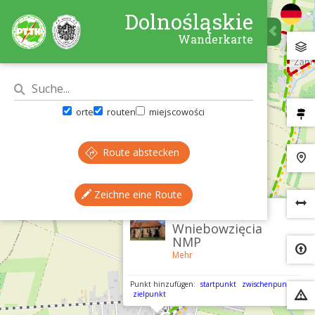
Dolnośląskie
Wanderkarte
orte
routen
miejscowości
Route abstecken
Zeichne eine Route
×
Łozina – kościół
Wniebowzięcia
NMP
Mehr
Punkt hinzufügen:
startpunkt
zwischenpunkt
zielpunkt