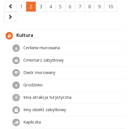
1
2
3
4
5
6
7
8
9
10
Kultura
Cerkiew murowana
Cmentarz zabytkowy
Dwór murowany
Grodzisko
Inna atrakcja turystyczna
Inny obiekt zabytkowy
Kapliczka