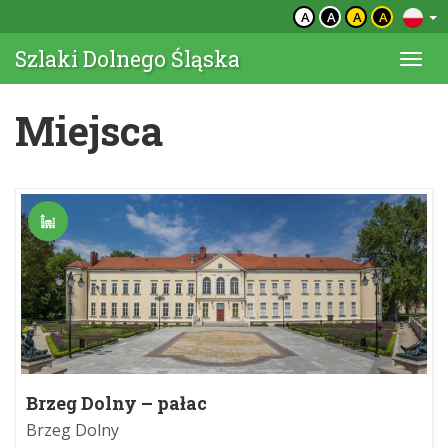
A
A
A
A
Szlaki Dolnego Śląska
Togg
navi
Miejsca
Brzeg Dolny – pałac
Brzeg Dolny