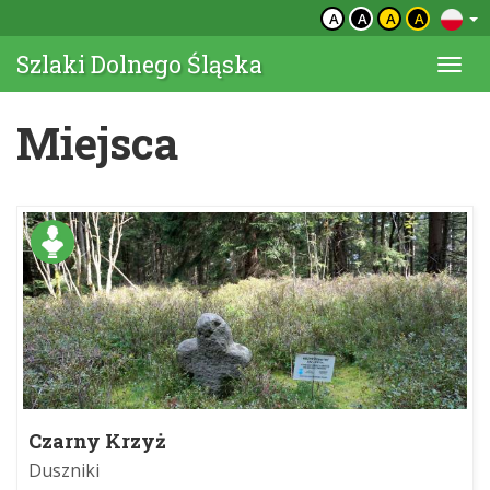
A
A
A
A
Szlaki Dolnego Śląska
Togg
navi
Miejsca
Czarny Krzyż
Duszniki