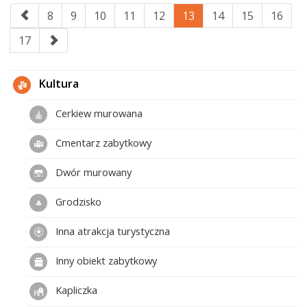
8
9
10
11
12
13
14
15
16
17
Kultura
Cerkiew murowana
Cmentarz zabytkowy
Dwór murowany
Grodzisko
Inna atrakcja turystyczna
Inny obiekt zabytkowy
Kapliczka