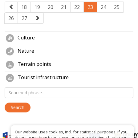
18
19
20
21
22
23
24
25
26
27
Culture
Nature
Terrain points
Tourist infrastructure
Our website uses cookies, incl. for statistical purposes. If you
do not want them to be saved on your hard drive, change your