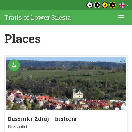
A
A
A
A
Trails of Lower Silesia
Togg
navi
Places
Duszniki-Zdrój – historia
Duszniki