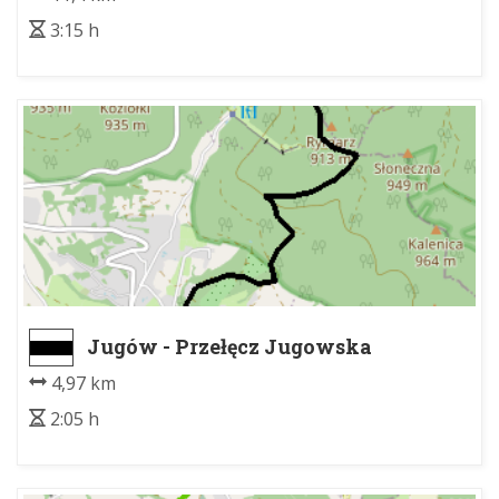
3:15 h
Jugów - Przełęcz Jugowska
4,97 km
2:05 h