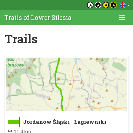
A
A
A
A
Trails of Lower Silesia
Togg
navi
Trails
Jordanów Śląski - Łagiewniki
11,4 km