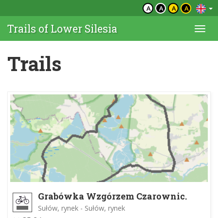
A
A
A
A
Trails of Lower Silesia
Togg
navi
Trails
Grabówka Wzgórzem Czarownic.
DOT60.gpx
Sułów, rynek - Sułów, rynek