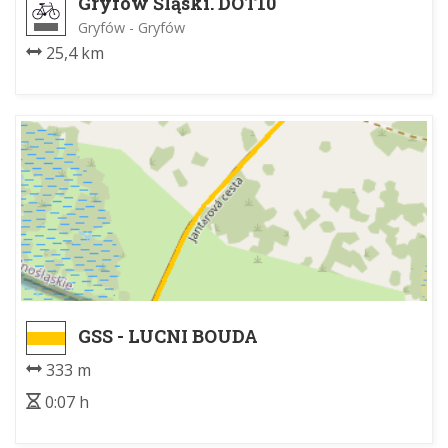
Gryfów Śląski. DOT10
Gryfów - Gryfów
25,4 km
GSS - LUCNI BOUDA
333 m
0:07 h