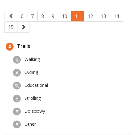
6
7
8
9
10
11
12
13
14
15
Trails
Walking
Cycling
Educational
Strolling
Dojściowy
Other