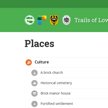
Trails of Lo
Places
Culture
A brick church
Historical cemetery
Brick manor house
Fortified settlement