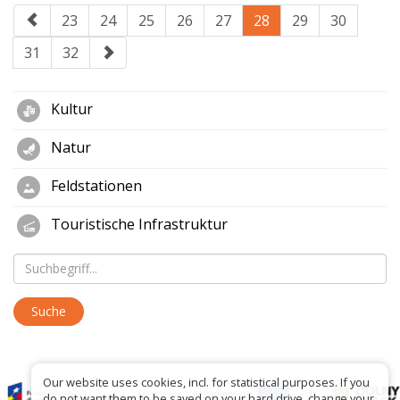
23
24
25
26
27
28
29
30
31
32
Kultur
Natur
Feldstationen
Touristische Infrastruktur
Our website uses cookies, incl. for statistical purposes. If you
do not want them to be saved on your hard drive, change your