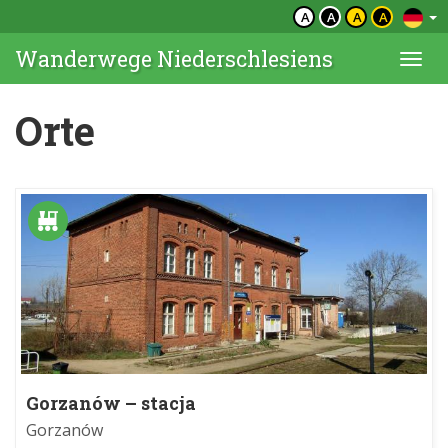
A
A
A
A
Wanderwege Niederschlesiens
Togg
navi
Orte
Gorzanów – stacja
Gorzanów