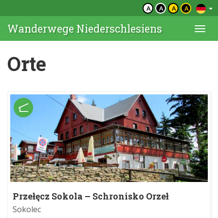
A
A
A
A
Wanderwege Niederschlesiens
Togg
navi
Orte
Przełęcz Sokola – Schronisko Orzeł
Sokolec