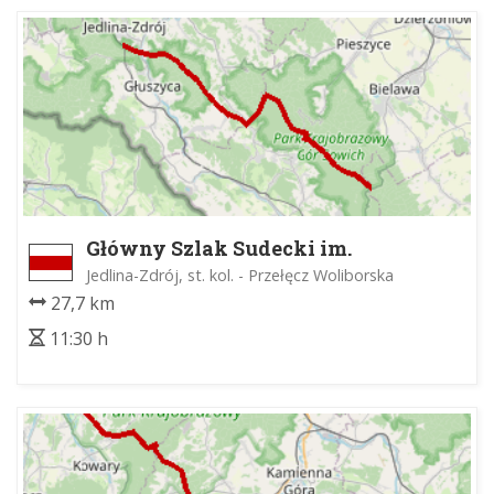
Główny Szlak Sudecki im.
Mieczysława Orłowicza
Jedlina-Zdrój, st. kol. - Przełęcz Woliborska
27,7 km
11:30 h