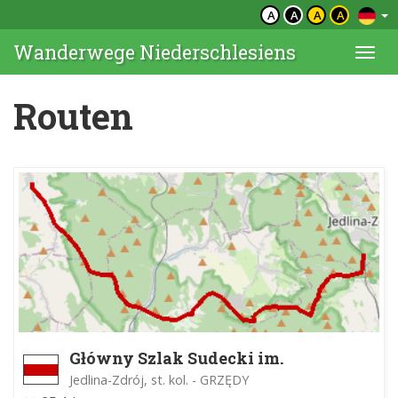
A
A
A
A
Wanderwege Niederschlesiens
Togg
navi
Routen
Główny Szlak Sudecki im.
Mieczysława Orłowicza
Jedlina-Zdrój, st. kol. - GRZĘDY