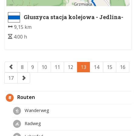
Głuszyca stacja kolejowa - Jedlina-
Zdrój, st. kol.
9,15 km
4:00 h
8
9
10
11
12
13
14
15
16
17
Routen
Wanderweg
Radweg