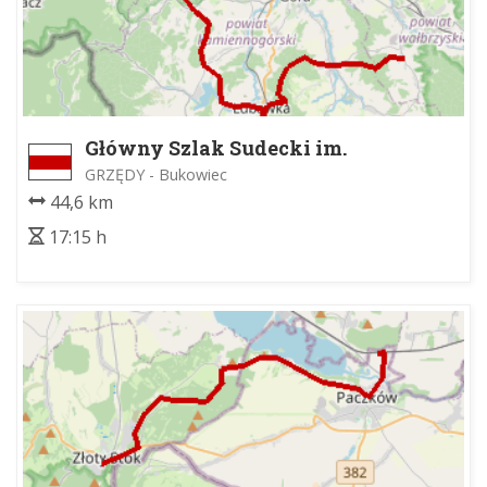
Główny Szlak Sudecki im.
Mieczysława Orłowicza
GRZĘDY - Bukowiec
44,6 km
17:15 h