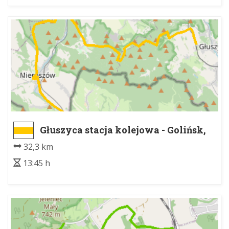
Głuszyca stacja kolejowa - Golińsk,
granica państwa
32,3 km
13:45 h