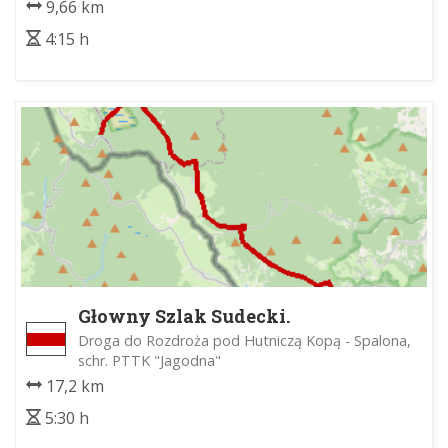
9,66 km
4:15 h
Głowny Szlak Sudecki.
Droga do Rozdroża pod Hutniczą Kopą - Spalona,
schr. PTTK "Jagodna"
17,2 km
5:30 h