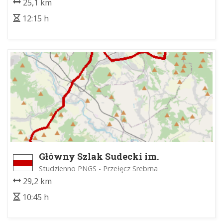
25,1 km
12:15 h
Główny Szlak Sudecki im.
Mieczysława Orłowicza
Studzienno PNGS - Przełęcz Srebrna
29,2 km
10:45 h