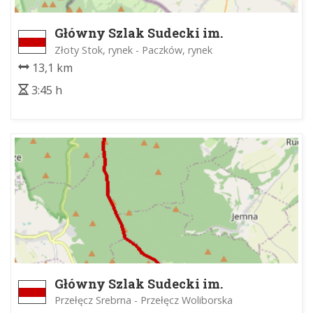
Główny Szlak Sudecki im.
Mieczysława Orłowicza
Złoty Stok, rynek - Paczków, rynek
13,1 km
3:45 h
Główny Szlak Sudecki im.
Mieczysława Orłowicza
Przełęcz Srebrna - Przełęcz Woliborska