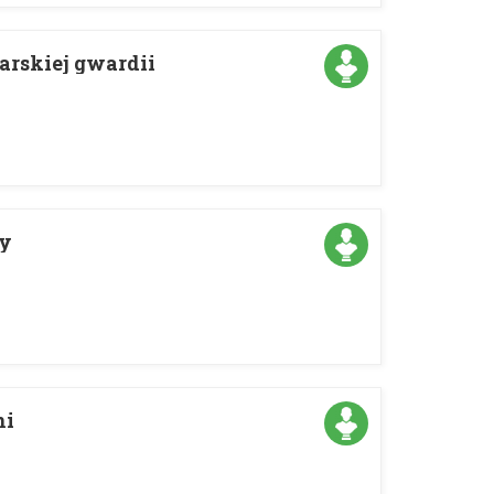
carskiej gwardii
ny
ni