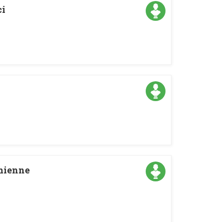
ci
mienne