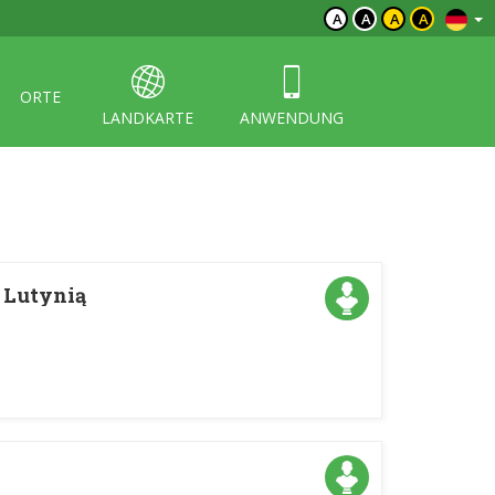
A
A
A
A
ORTE
LANDKARTE
ANWENDUNG
 Lutynią