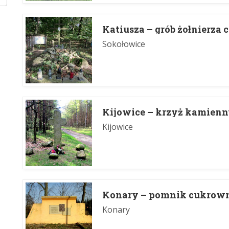
Katiusza – grób żołnierza 
Sokołowice
Kijowice – krzyż kamien
Kijowice
Konary – pomnik cukrow
Konary