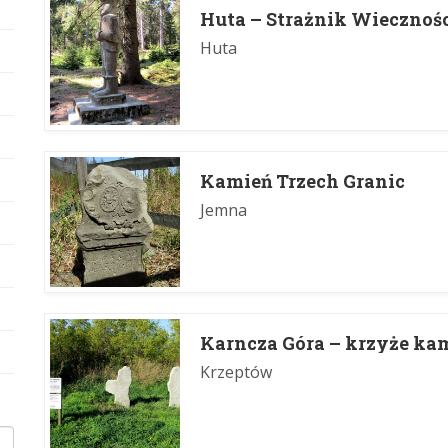
Huta – Strażnik Wiecznoś
Huta
Kamień Trzech Granic
Jemna
Karncza Góra – krzyże ka
Krzeptów