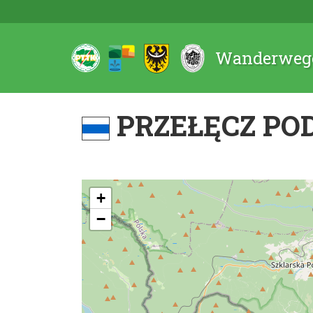
Wanderwege
PRZEŁĘCZ POD
+
−