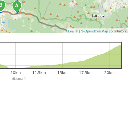
Leaflet
|
©
OpenStreetMap
contributors
10km
12.5km
15km
17.5km
20km
distanz (km)