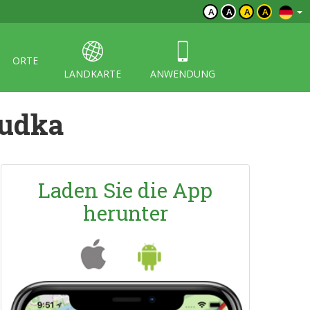
A
A
A
A
ORTE
LANDKARTE
ANWENDUNG
udka
Laden Sie die App
herunter