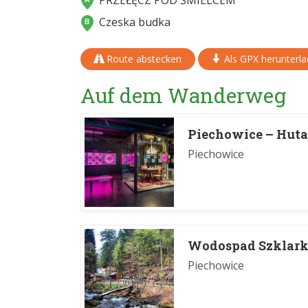
PRZEŁĘCZ POD ŚMIELCEM
Czeska budka
Route abstecken
Als GPX herunterl
Auf dem Wanderweg
Piechowice – Huta
Piechowice
Wodospad Szklark
Piechowice