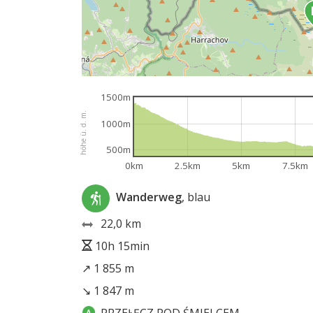
1500m
höhe ü. d. m.
1000m
500m
0km
2.5km
5km
7.5km
Wanderweg
, blau
22,0 km
10h 15min
↗ 1 855 m
↘ 1 847 m