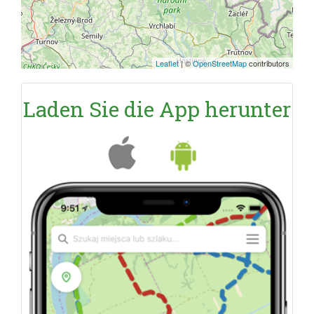
Leaflet
|
©
OpenStreetMap
contributors
Laden Sie die App herunter