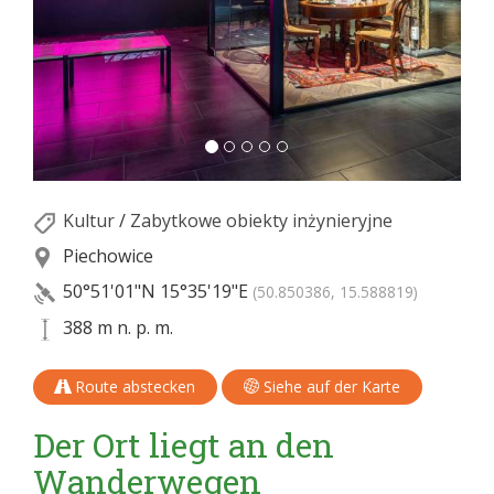
Kultur
/
Zabytkowe obiekty inżynieryjne
Piechowice
50°51'01"N
15°35'19"E
(50.850386, 15.588819)
388 m n. p. m.
Route abstecken
Siehe auf der Karte
Der Ort liegt an den
Wanderwegen