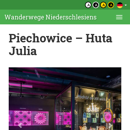
A
A
A
A
Wanderwege Niederschlesiens
Togg
navi
Piechowice – Huta
Julia