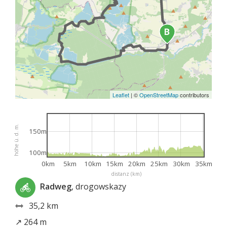
Leaflet
|
©
OpenStreetMap
contributors
höhe ü. d. m.
150m
100m
0km
5km
10km
15km
20km
25km
30km
35km
distanz (km)
Radweg
, drogowskazy
35,2 km
↗ 264 m