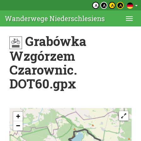
A
A
A
A
Wanderwege Niederschlesiens
Togg
navi
Grabówka
Wzgórzem
Czarownic.
DOT60.gpx
+
−