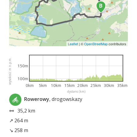
Leaflet
|
©
OpenStreetMap
contributors
wysokość m n.p.m.
150m
100m
0km
5km
10km
15km
20km
25km
30km
35km
dystans (km)
Rowerowy
, drogowskazy
35,2 km
↗ 264 m
↘ 258 m