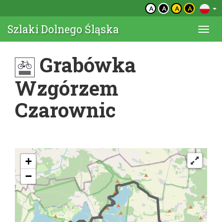
A
A
A
A
Szlaki Dolnego Śląska
Togg
navi
Grabówka
Wzgórzem
Czarownic
+
−