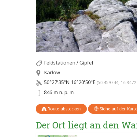
Feldstationen
/
Gipfel
Karłów
50°27'35"N
16°20'50"E
(50.459744, 16.3472
846 m n. p. m.
Route abstecken
Siehe auf der Kart
Der Ort liegt an den 