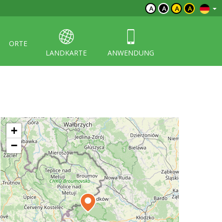
A
A
A
A
ORTE
LANDKARTE
ANWENDUNG
+
−