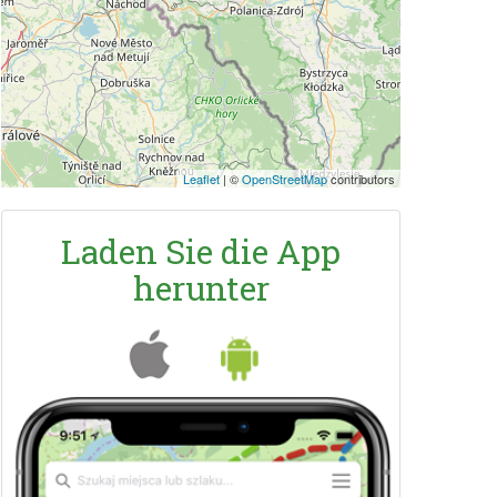
Leaflet
|
©
OpenStreetMap
contributors
Laden Sie die App
herunter