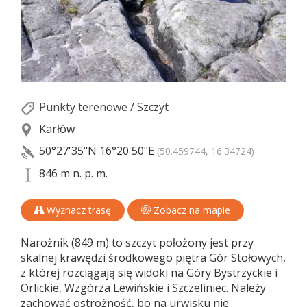
Punkty terenowe
/
Szczyt
Karłów
50°27'35"N
16°20'50"E
(50.459744, 16.34724)
846 m n. p. m.
Wyznacz trasę
Zobacz na mapie
Narożnik (849 m) to szczyt położony jest przy
skalnej krawędzi środkowego piętra Gór Stołowych,
z której rozciągają się widoki na Góry Bystrzyckie i
Orlickie, Wzgórza Lewińskie i Szczeliniec. Należy
zachować ostrożność, bo na urwisku nie