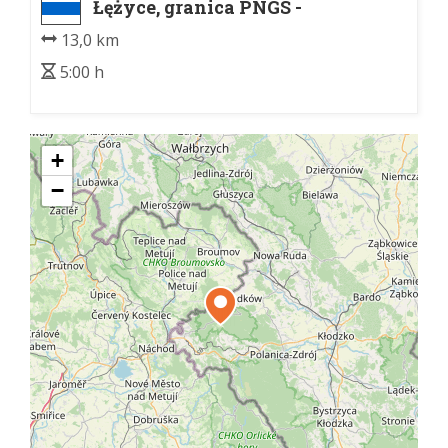
Łężyce, granica PNGS -
Machowski Krzyż, granica
13,0 km
państwa
5:00 h
+
−