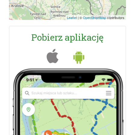
Leaflet
|
©
OpenStreetMap
contributors
Pobierz aplikację