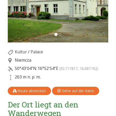
Kultur
/
Palace
Niemcza
50°43'04"N
16°52'54"E
(50.717817, 16.881762)
263 m n. p. m.
Route abstecken
Siehe auf der Karte
Der Ort liegt an den
Wanderwegen