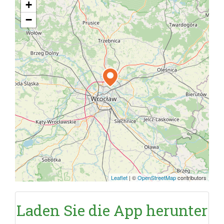
+
−
Leaflet
|
©
OpenStreetMap
contributors
Laden Sie die App herunter