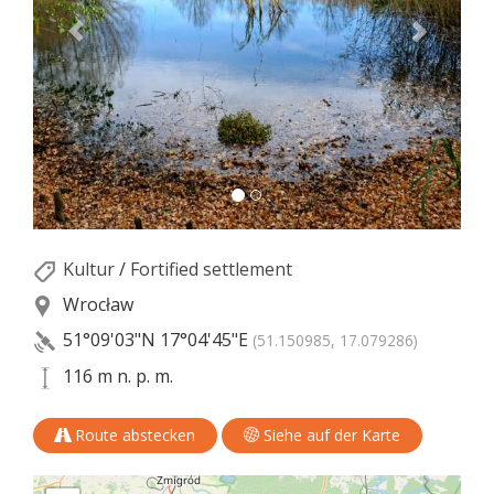
Kultur
/
Fortified settlement
Wrocław
51°09'03"N
17°04'45"E
(51.150985, 17.079286)
116 m n. p. m.
Route abstecken
Siehe auf der Karte