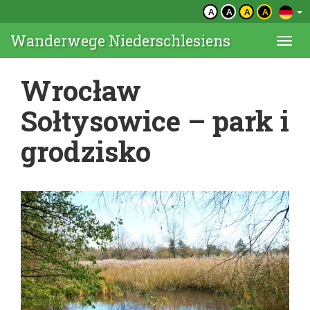
A
A
A
A
Wanderwege Niederschlesiens
Togg
navi
Wrocław
Sołtysowice – park i
grodzisko