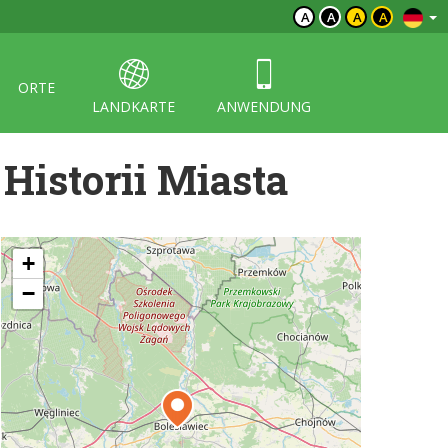
A
A
A
A
ORTE
LANDKARTE
ANWENDUNG
Historii Miasta
+
−