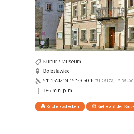
Kultur
/
Museum
Bolesławiec
51°15'42"N
15°33'50"E
(51.26178, 15.56400
186 m n. p. m.
Route abstecken
Siehe auf der Kart