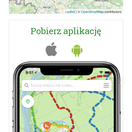
Leaflet
|
©
OpenStreetMap
contributors
Pobierz aplikację