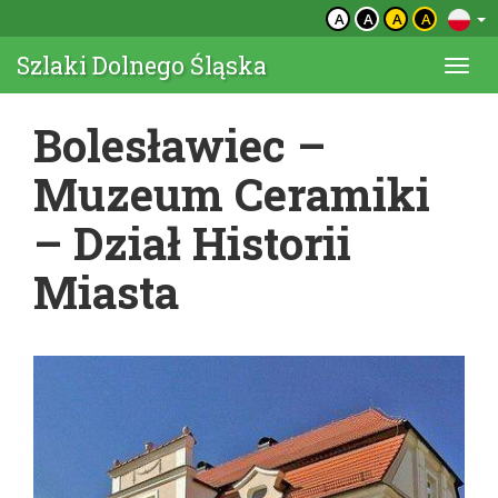
A
A
A
A
Szlaki Dolnego Śląska
Togg
navi
Bolesławiec –
Muzeum Ceramiki
– Dział Historii
Miasta