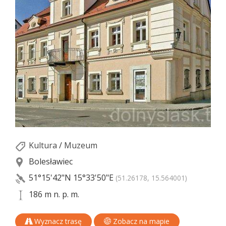
Kultura
/
Muzeum
Bolesławiec
51°15'42"N
15°33'50"E
(51.26178, 15.564001)
186 m n. p. m.
Wyznacz trasę
Zobacz na mapie