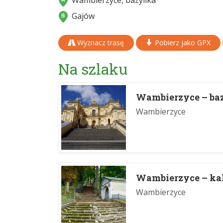
Wambierzyce, bazylika
Gajów
Wyznacz trasę
Pobierz jako GPX
Na szlaku
Wambierzyce – ba
Wambierzyce
Wambierzyce – ka
Wambierzyce