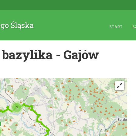
ego Śląska
START
S
bazylika - Gajów
2