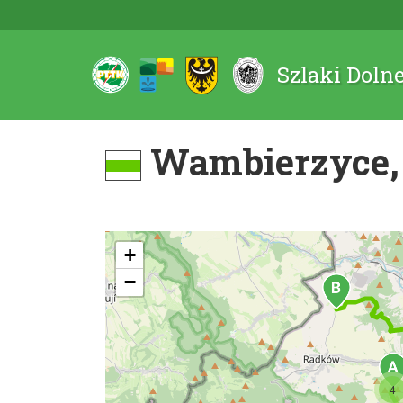
Szlaki Doln
Wambierzyce, 
+
−
4