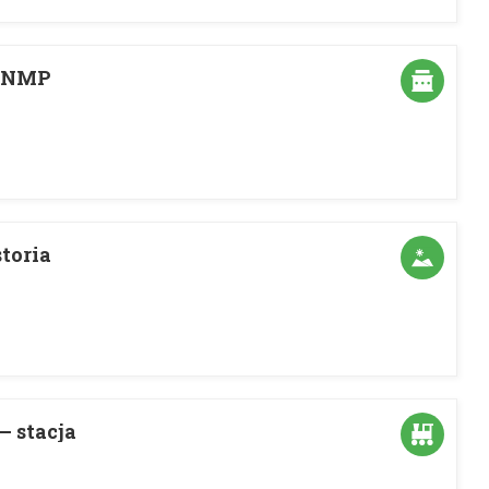
. NMP
toria
– stacja