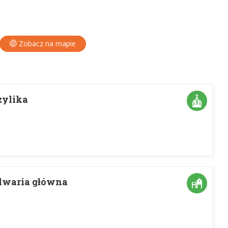
Zobacz na mapie
zylika
lwaria główna