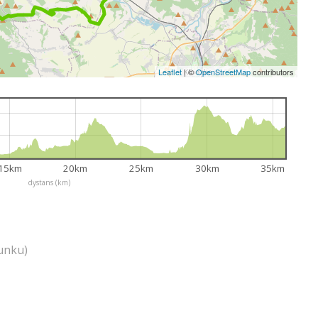
Leaflet
|
©
OpenStreetMap
contributors
15km
20km
25km
30km
35km
dystans (km)
unku)