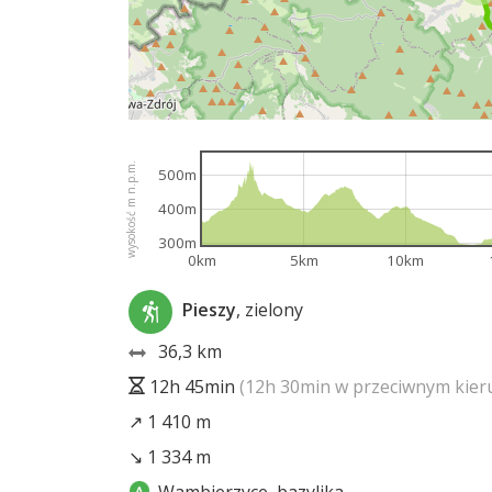
wysokość m n.p.m.
500m
400m
300m
0km
5km
10km
Pieszy
, zielony
36,3 km
12h 45min
(12h 30min w przeciwnym kier
↗ 1 410 m
↘ 1 334 m