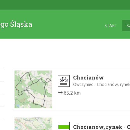
ego Śląska
START
S
Chocianów
Owczyniec - Chocianów, ryne
65,2 km
Chocianów, rynek - 