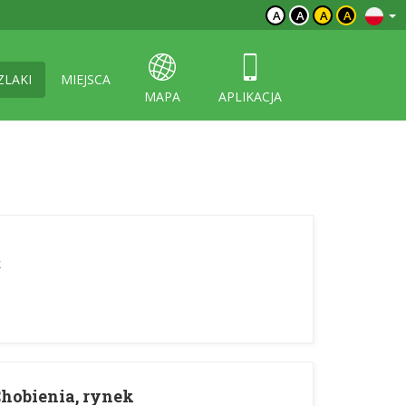
A
A
A
A
ZLAKI
MIEJSCA
MAPA
APLIKACJA
k
Chobienia, rynek