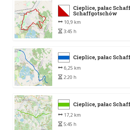
Cieplice, pałac Schaf
Schaffgotschów
10,9 km
3:45 h
Cieplice, pałac Sch
6,25 km
2:20 h
Cieplice, pałac Scha
17,2 km
5:45 h