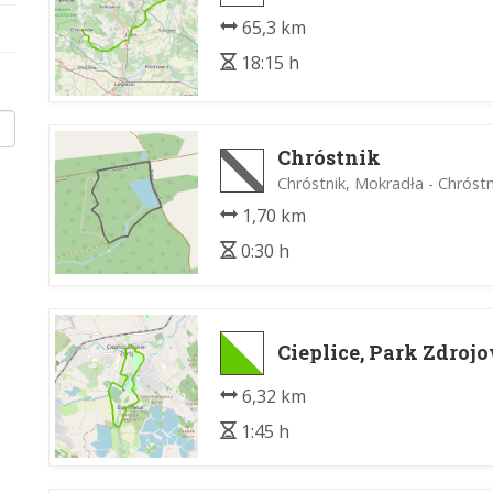
65,3 km
18:15 h
Chróstnik
Chróstnik, Mokradła - Chróst
1,70 km
0:30 h
Cieplice, Park Zdroj
6,32 km
1:45 h