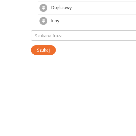
Dojściowy
Inny