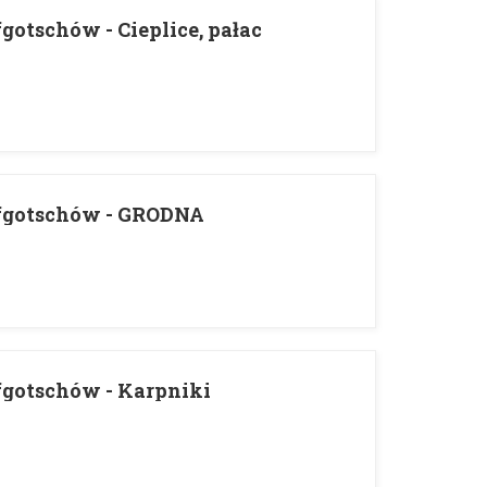
fgotschów - Cieplice, pałac
affgotschów - GRODNA
ffgotschów - Karpniki