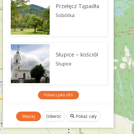
Przełęcz Tąpadła
Sobótka
Słupice – kościół
Słupice
Pobierz jako GPX
Więcej
Odwróć
Pokaż cały