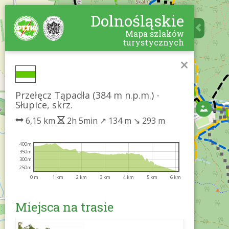
Dolnośląskie
Mapa szlaków
turystycznych
×
Przełęcz Tąpadła (384 m n.p.m.) -
Słupice, skrz.
6,15 km
2h 5min
↗
134 m
↘
293 m
400m
350m
300m
250m
0 m
1 km
2 km
3 km
4 km
5 km
6 km
Miejsca na trasie