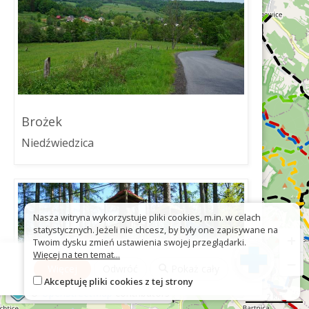
Brożek
Niedźwiedzica
Nasza witryna wykorzystuje pliki cookies, m.in. w celach
statystycznych. Jeżeli nie chcesz, by były one zapisywane na
+
Twoim dysku zmień ustawienia swojej przeglądarki.
Więcej na ten temat...
−
Więcej
Odwróć
Pokaż cały
Akceptuję pliki cookies z tej strony
©
OpenStreetMap
contributors
2 km