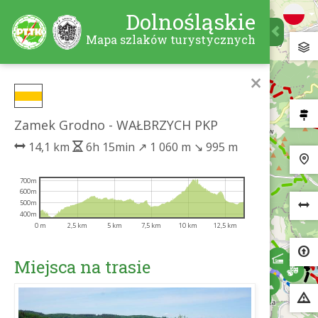
Dolnośląskie
Mapa szlaków turystycznych
×
Zamek Grodno - WAŁBRZYCH PKP
14,1 km
6h 15min
↗
1 060 m
↘
995 m
700m
600m
500m
400m
0 m
2,5 km
5 km
7,5 km
10 km
12,5 km
Miejsca na trasie