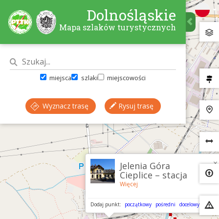
Dolnośląskie
Mapa szlaków turystycznych
miejsca
szlaki
miejscowości
Wyznacz trasę
Rysuj trasę
×
Jelenia Góra
Cieplice – stacja
Więcej
Dodaj punkt:
początkowy
pośredni
docelowy