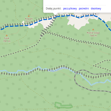
Dodaj punkt:
początkowy
pośredni
docelowy