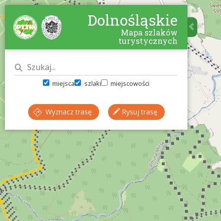
Dolnośląskie
Mapa szlaków
turystycznych
miejsca
szlaki
miejscowości
Wyznacz trasę
Rysuj trasę