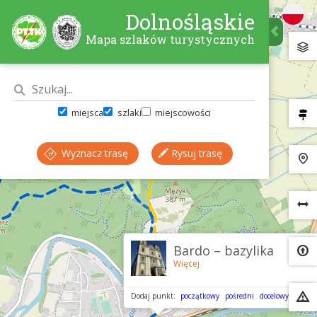
Dolnośląskie
Mapa szlaków turystycznych
miejsca
szlaki
miejscowości
Wyznacz trasę
Rysuj trasę
×
Bardo – bazylika
Więcej
Dodaj punkt:
początkowy
pośredni
docelowy