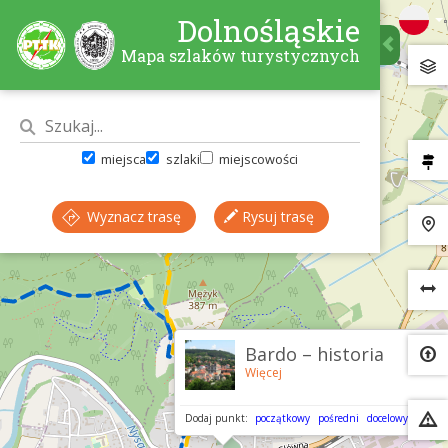
Dolnośląskie
Mapa szlaków turystycznych
miejsca
szlaki
miejscowości
Wyznacz trasę
Rysuj trasę
×
Bardo – historia
Więcej
Dodaj punkt:
początkowy
pośredni
docelowy