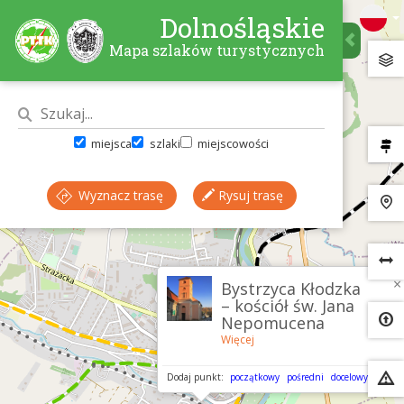
Dolnośląskie
Mapa szlaków turystycznych
miejsca
szlaki
miejscowości
Wyznacz trasę
Rysuj trasę
×
Bystrzyca Kłodzka
– kościół św. Jana
Nepomucena
Więcej
Dodaj punkt:
początkowy
pośredni
docelowy