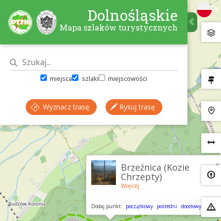
Dolnośląskie
Mapa szlaków turystycznych
miejsca
szlaki
miejscowości
Wyznacz trasę
Rysuj trasę
×
Brzeźnica (Kozie
Chrzepty)
Więcej
Dodaj punkt:
początkowy
pośredni
docelowy