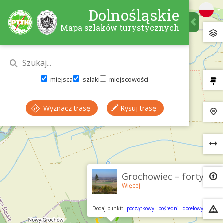
Dolnośląskie
Mapa szlaków turystycznych
miejsca
szlaki
miejscowości
Wyznacz trasę
Rysuj trasę
×
Grochowiec – forty
Więcej
Dodaj punkt:
początkowy
pośredni
docelowy