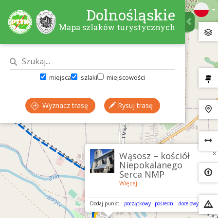
Dolnośląskie
Mapa szlaków turystycznych
miejsca
szlaki
miejscowości
Wyznacz trasę
Rysuj trasę
×
Wąsosz – kościół
Niepokalanego
Serca NMP
Więcej
Dodaj punkt:
początkowy
pośredni
docelowy