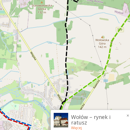
×
Wołów – rynek i
ratusz
Więcej