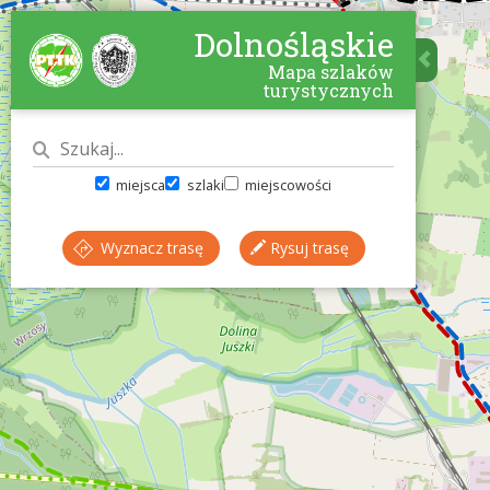
Dolnośląskie
Mapa szlaków
turystycznych
miejsca
szlaki
miejscowości
Wyznacz trasę
Rysuj trasę