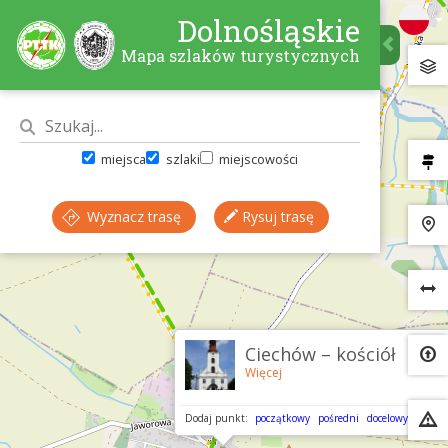
Dolnośląskie
Mapa szlaków turystycznych
miejsca
szlaki
miejscowości
Wyznacz trasę
Rysuj trasę
×
Ciechów – kościół
Więcej
Dodaj punkt:
początkowy
pośredni
docelowy