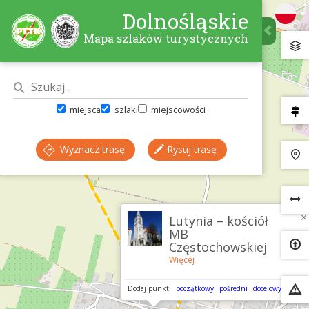
Dolnośląskie
Mapa szlaków turystycznych
miejsca
szlaki
miejscowości
Wyznacz trasę
Rysuj trasę
×
Lutynia – kościół
MB
Częstochowskiej
Więcej
Dodaj punkt:
początkowy
pośredni
docelowy