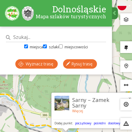
Dolnośląskie
Mapa szlaków turystycznych
miejsca
szlaki
miejscowości
Wyznacz trasę
Rysuj trasę
×
Sarny – Zamek
Sarny
Więcej
Dodaj punkt:
początkowy
pośredni
docelowy