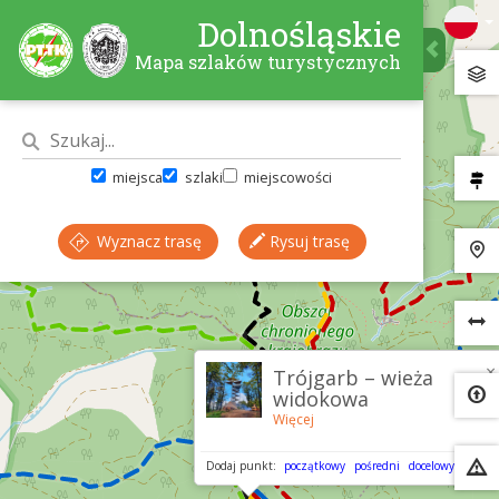
Dolnośląskie
Mapa szlaków turystycznych
miejsca
szlaki
miejscowości
Wyznacz trasę
Rysuj trasę
×
Trójgarb – wieża
widokowa
Więcej
Dodaj punkt:
początkowy
pośredni
docelowy