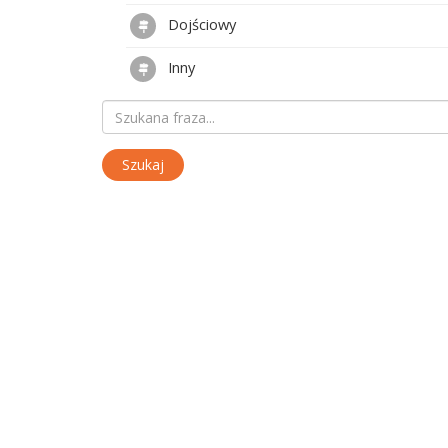
Dojściowy
Inny