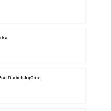
nka
 Pod DiabelskąGórą