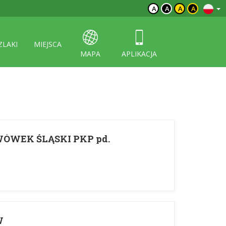
A
A
A
A
ZLAKI
MIEJSCA
MAPA
APLIKACJA
LWÓWEK ŚLĄSKI PKP pd.
W