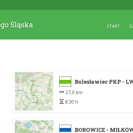
ego Śląska
START
S
Bolesławiec PKP - 
27,0 km
8:30 h
BOROWICE - MIŁKÓ