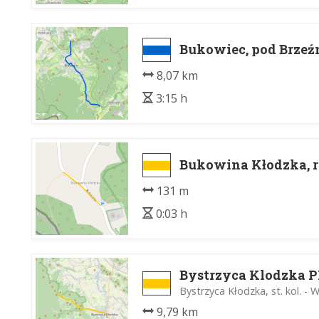
Bukowiec, pod Brzeź
8,07 km
3:15 h
Bukowina Kłodzka, r
131 m
0:03 h
Bystrzyca Klodzka P
Bystrzyca Kłodzka, st. kol. -
9,79 km