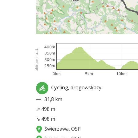
400m
altitude m a.s.l.
350m
300m
250m
0km
5km
10km
Cycling
, drogowskazy
31,8 km
↗ 498 m
↘ 498 m
Świerzawa, OSP