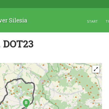
wer Silesia
START
T
. DOT23