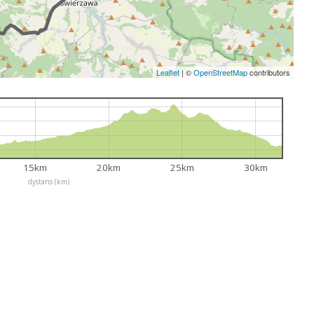
Leaflet
|
©
OpenStreetMap
contributors
15km
20km
25km
30km
dystans (km)