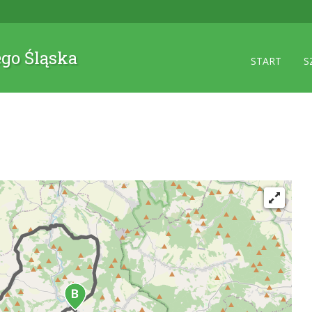
ego Śląska
START
S