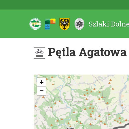
Szlaki Doln
Pętla Agatowa
+
−