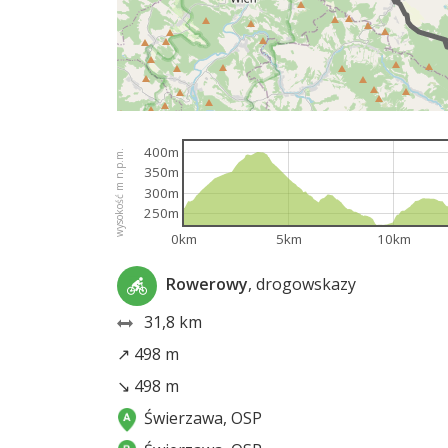
400m
wysokość m n.p.m.
350m
300m
250m
0km
5km
10km
Rowerowy
, drogowskazy
31,8 km
↗ 498 m
↘ 498 m
Świerzawa, OSP