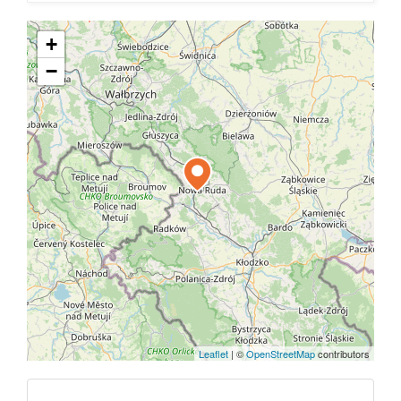
+
−
Leaflet
|
©
OpenStreetMap
contributors