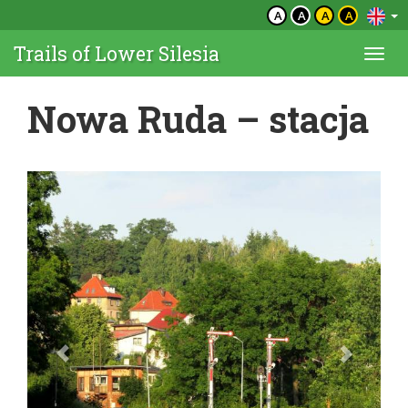
A
A
A
A
Trails of Lower Silesia
Togg
navi
Nowa Ruda – stacja