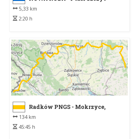
5,33 km
2:20 h
Radków PNGS - Mokrzyce,
rozwidlenie szlaków
134 km
45:45 h