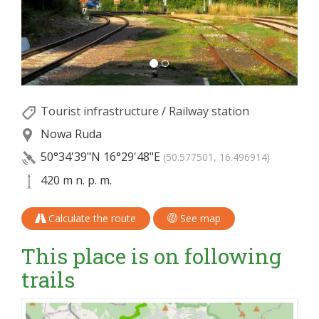
Tourist infrastructure
/
Railway station
Nowa Ruda
50°34'39"N
16°29'48"E
(50.577501, 16.496914)
420 m n. p. m.
Calculate the route
See map
This place is on following
trails