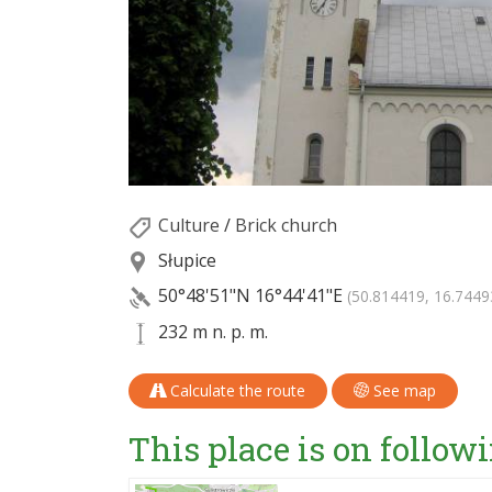
Culture
/
Brick church
Słupice
50°48'51"N
16°44'41"E
(50.814419, 16.7449
232 m n. p. m.
Calculate the route
See map
This place is on followi