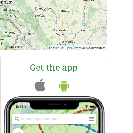
Leaflet
|
©
OpenStreetMap
contributors
Get the app