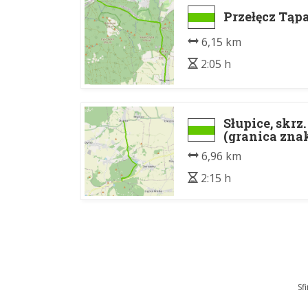
Przełęcz Tąpad
6,15 km
2:05 h
Słupice, skr
(granica zn
6,96 km
2:15 h
Sf