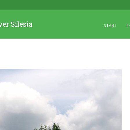
wer Silesia
START
T