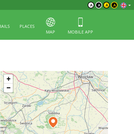
A
A
A
A
RAILS
PLACES
MAP
MOBILE APP
+
−