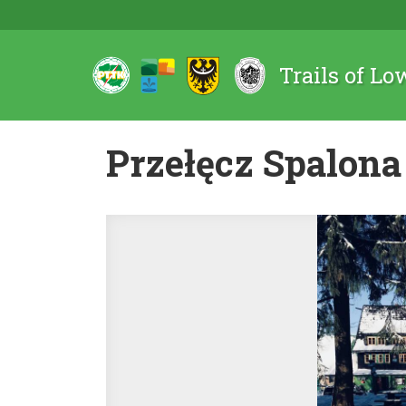
Trails of Lo
Przełęcz Spalona