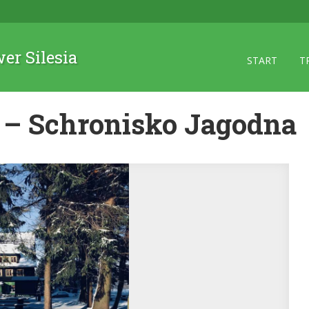
wer Silesia
START
T
 – Schronisko Jagodna