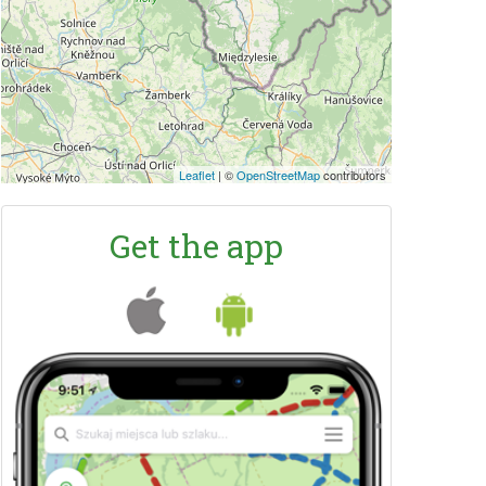
Leaflet
|
©
OpenStreetMap
contributors
Get the app