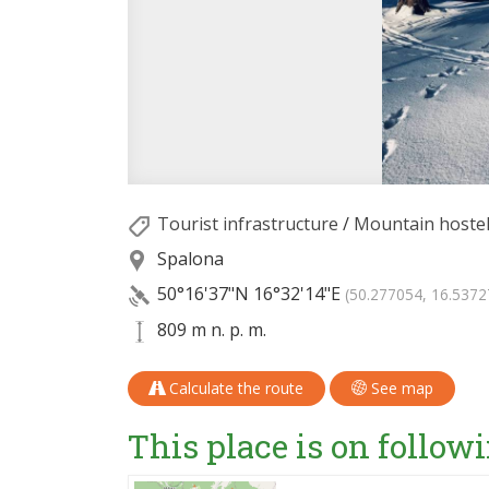
Tourist infrastructure
/
Mountain hostel
Spalona
50°16'37"N
16°32'14"E
(50.277054, 16.5372
809 m n. p. m.
Calculate the route
See map
This place is on followi