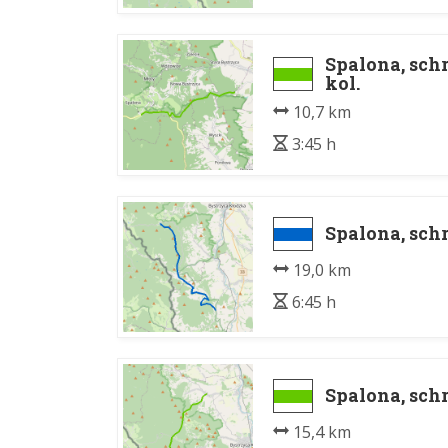
Spalona, schr
kol.
10,7 km
3:45 h
Spalona, sch
19,0 km
6:45 h
Spalona, sch
15,4 km