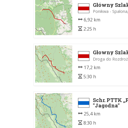
Główny Szla
Ponikwa - Spalona
6,92 km
2:25 h
Głowny Szlak
Droga do Rozdroża
17,2 km
5:30 h
Schr. PTTK ,,
"Jagodna"
25,4 km
8:30 h