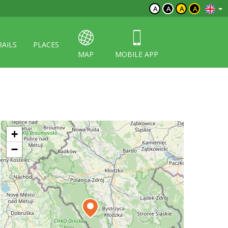
A
A
A
A
RAILS
PLACES
MAP
MOBILE APP
+
−