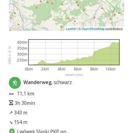
Leaflet
|
©
OpenStreetMap
contributors
400m
höhe ü. d. m.
350m
300m
250m
0km
2km
4km
6km
8km
10km
distanz (km)
Wanderweg
, schwarz
11,1 km
3h 30min
↗ 343 m
↘ 154 m
Lwówek Sląski PKP pn.