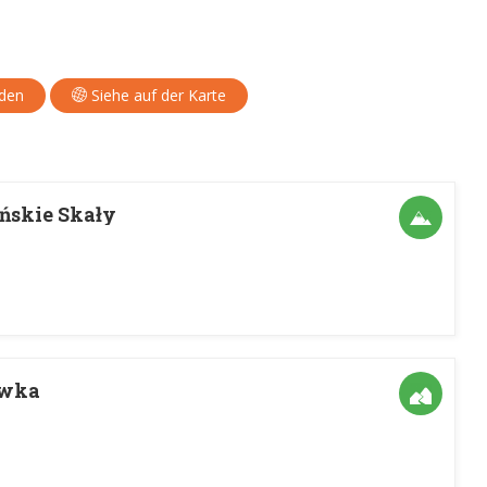
aden
Siehe auf der Karte
ńskie Skały
ówka