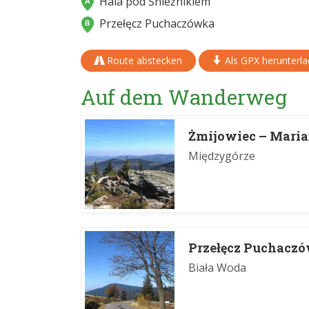
Hala pod Śnieżnikiem
Przełęcz Puchaczówka
Route abstecken
Als GPX herunterl
Auf dem Wanderweg
Żmijowiec – Maria
Międzygórze
Przełęcz Puchacz
Biała Woda