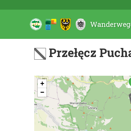
Wanderwege
Przełęcz Puch
+
−