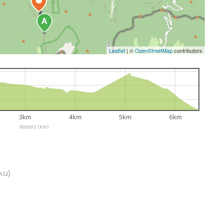
Leaflet
|
©
OpenStreetMap
contributors
3km
4km
5km
6km
distanz (km)
ku)