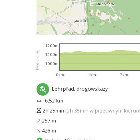
1200m
höhe ü. d. m.
1100m
1000m
0km
1km
2km
Lehrpfad
, drogowskazy
6,52 km
2h 25min
(2h 35min w przeciwnym kierun
↗ 257 m
↘ 426 m