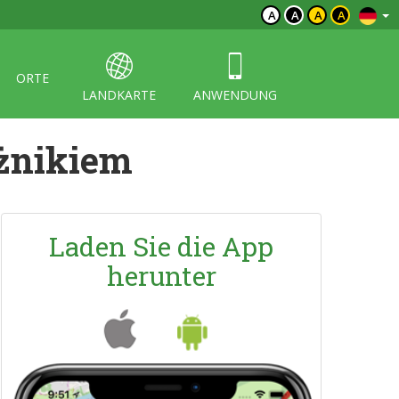
A
A
A
A
ORTE
LANDKARTE
ANWENDUNG
żnikiem
Laden Sie die App
herunter