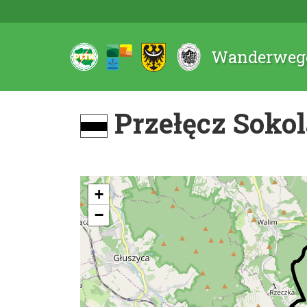
Wanderwege
Przełęcz Soko
+
−