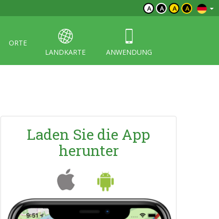
A
A
A
A
ORTE
LANDKARTE
ANWENDUNG
Laden Sie die App
herunter