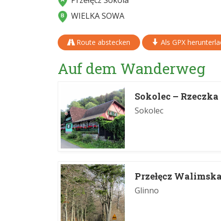
Przełęcz Sokola
WIELKA SOWA
Route abstecken
Als GPX herunterl
Auf dem Wanderweg
Sokolec – Rzeczka 
Sokolec
Przełęcz Walimsk
Glinno