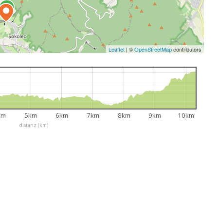
Leaflet
|
©
OpenStreetMap
contributors
km
5km
6km
7km
8km
9km
10km
distanz (km)