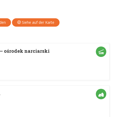
aden
Siehe auf der Karte
– ośrodek narciarski
a