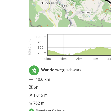
1000m
höhe ü. d. m.
900m
800m
700m
0km
1km
2km
3km
4
Wanderweg
, schwarz
10,6 km
5h
↗ 1 015 m
↘ 762 m